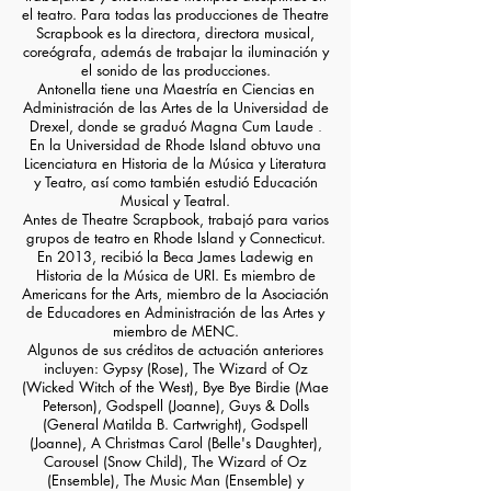
el teatro. Para todas las producciones de Theatre
Scrapbook es la directora, directora musical,
coreógrafa, además de trabajar la iluminación y
el sonido de las producciones.
Antonella tiene una Maestría en Ciencias en
Administración de las Artes de la Universidad de
Drexel, donde se graduó
Magna Cum Laude
.
En la Universidad de Rhode Island obtuvo una
Licenciatura en Historia de la Música y Literatura
y Teatro, así como también estudió Educación
Musical y Teatral.
Antes de Theatre Scrapbook, trabajó para varios
grupos de teatro en Rhode Island y Connecticut.
En 2013, recibió la Beca James Ladewig en
Historia de la Música de URI. Es miembro de
Americans for the Arts, miembro de la Asociación
de Educadores en Administración de las Artes y
miembro de MENC.
Algunos de sus créditos de actuación anteriores
incluyen:
Gypsy (Rose),
The Wizard of Oz
(Wicked Witch of the West), Bye Bye Birdie (Mae
Peterson),
Godspell (Joanne),
Guys & Dolls
(General Matilda B. Cartwright),
Godspell
(Joanne), A Christmas Carol (Belle's Daughter),
Carousel (Snow Child),
The Wizard of Oz
(Ensemble), The Music Man (Ensemble) y